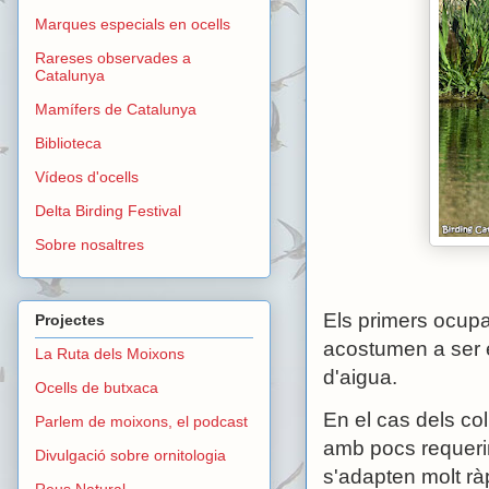
Marques especials en ocells
Rareses observades a
Catalunya
Mamífers de Catalunya
Biblioteca
Vídeos d'ocells
Delta Birding Festival
Sobre nosaltres
Els primers ocup
Projectes
acostumen a ser e
La Ruta dels Moixons
d'aigua.
Ocells de butxaca
En el cas dels co
Parlem de moixons, el podcast
amb pocs requerim
Divulgació sobre ornitologia
s'adapten molt rà
Reus Natural