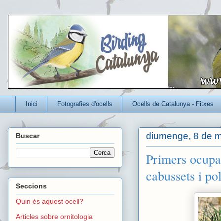
Un blog per conèixer millor els ocells que viuen a Catalunya
Inici
Fotografies d'ocells
Ocells de Catalunya - Fitxes
diumenge, 8 de m
Buscar
Primers ocupan
cabussets i po
Seccions
Quin és aquest ocell?
Articles sobre ornitologia