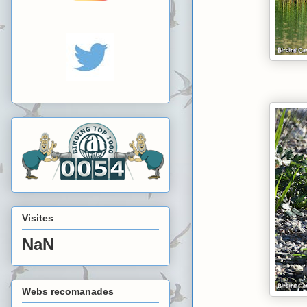
Visites
NaN
Webs recomanades