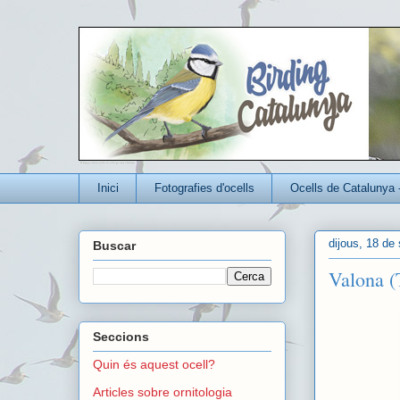
Un blog per conèixer millor els ocells que viuen a Catalunya
Inici
Fotografies d'ocells
Ocells de Catalunya 
dijous, 18 de
Buscar
Valona (
Seccions
Quin és aquest ocell?
Articles sobre ornitologia