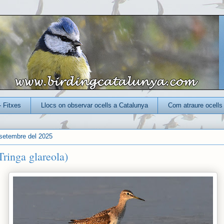
- Fitxes
Llocs on observar ocells a Catalunya
Com atraure ocells 
 setembre del 2025
Tringa glareola)