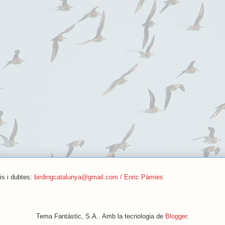
is i dubtes:
birdingcatalunya@gmail.com / Enric Pàmies
Tema Fantàstic, S.A.. Amb la tecnologia de
Blogger
.