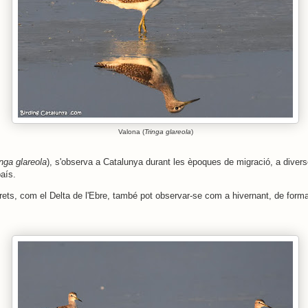
Valona (
Tringa glareola
)
inga glareola
), s'observa a Catalunya durant les èpoques de migració, a diver
aís.
rets, com el Delta de l'Ebre, també pot observar-se com a hivernant, de form