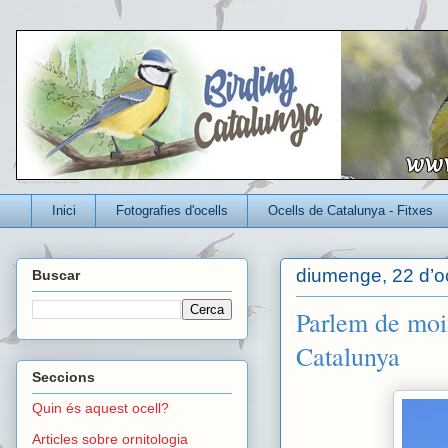
Un blog per conèixer millor els ocells que viuen a Catalunya
Inici
Fotografies d'ocells
Ocells de Catalunya - Fitxes
diumenge, 22 d’o
Buscar
Parlem de moix
Catalunya
Seccions
Quin és aquest ocell?
Articles sobre ornitologia