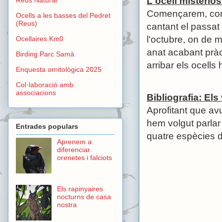
L'ocell misteriós
Començarem, com 
Ocells a les basses del Pedret
(Reus)
cantant el passa
l'octubre, on de 
Ocellaires Km0
anat acabant pràc
Birding Parc Samà
arribar els ocells 
Enquesta ornitològica 2025
Col·laboració amb
associacions
Bibliografia: Els
Aprofitant que av
hem volgut parlar
Entrades populars
quatre espècies d
Aprenem a
diferenciar
orenetes i falciots
Els rapinyaires
nocturns de casa
nostra