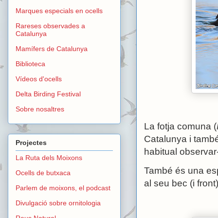
Marques especials en ocells
Rareses observades a
Catalunya
Mamífers de Catalunya
Biblioteca
Vídeos d'ocells
Delta Birding Festival
Sobre nosaltres
La fotja comuna (
Catalunya i tamb
Projectes
habitual observar
La Ruta dels Moixons
També és una espè
Ocells de butxaca
al seu bec (i front
Parlem de moixons, el podcast
Divulgació sobre ornitologia
Reus Natural