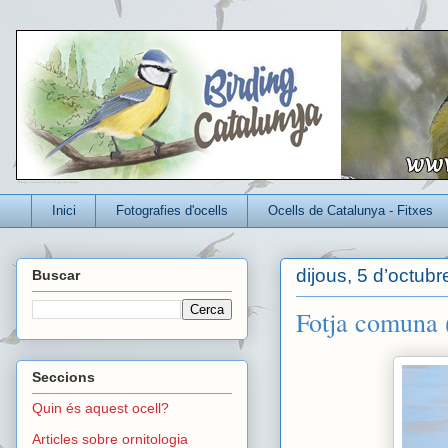
Un blog per conèixer millor els ocells que viuen a Catalunya
Inici
Fotografies d'ocells
Ocells de Catalunya - Fitxes
dijous, 5 d’octub
Buscar
Fotja comuna (
Seccions
Quin és aquest ocell?
Articles sobre ornitologia