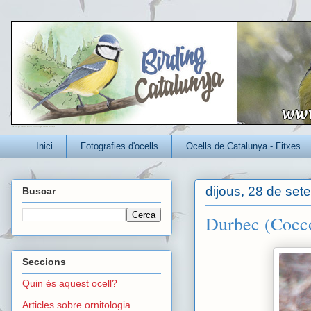
Un blog per conèixer millor els ocells que viuen a Catalunya
Inici
Fotografies d'ocells
Ocells de Catalunya - Fitxes
dijous, 28 de set
Buscar
Durbec (Cocco
Seccions
Quin és aquest ocell?
Articles sobre ornitologia