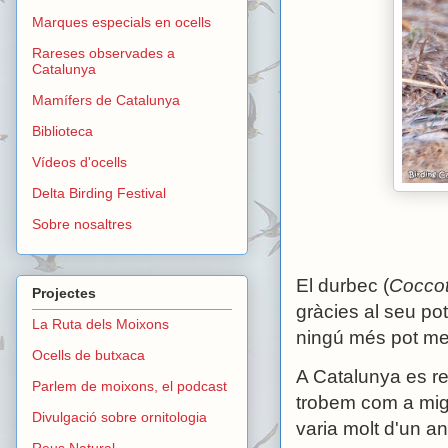
Marques especials en ocells
Rareses observades a
Catalunya
Mamífers de Catalunya
Biblioteca
Vídeos d'ocells
Delta Birding Festival
Sobre nosaltres
El durbec (
Coccot
Projectes
gràcies al seu pot
La Ruta dels Moixons
ningú més pot me
Ocells de butxaca
A Catalunya es re
Parlem de moixons, el podcast
trobem com a migra
Divulgació sobre ornitologia
varia molt d'un any
Reus Natural