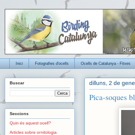
Un blog per conèixer millor els ocells que viuen a Catalunya
Inici
Fotografies d'ocells
Ocells de Catalunya - Fitxes
dilluns, 2 de gen
Buscar
Pica-soques bl
Seccions
Quin és aquest ocell?
Articles sobre ornitologia