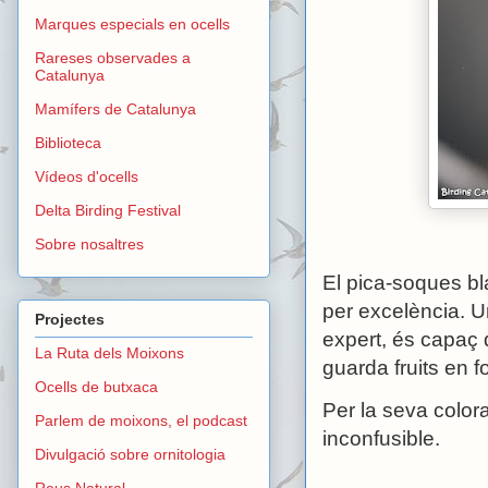
Marques especials en ocells
Rareses observades a
Catalunya
Mamífers de Catalunya
Biblioteca
Vídeos d'ocells
Delta Birding Festival
Sobre nosaltres
El pica-soques bl
per excelència. U
Projectes
expert, és capaç 
La Ruta dels Moixons
guarda fruits en f
Ocells de butxaca
Per la seva colora
Parlem de moixons, el podcast
inconfusible.
Divulgació sobre ornitologia
Reus Natural