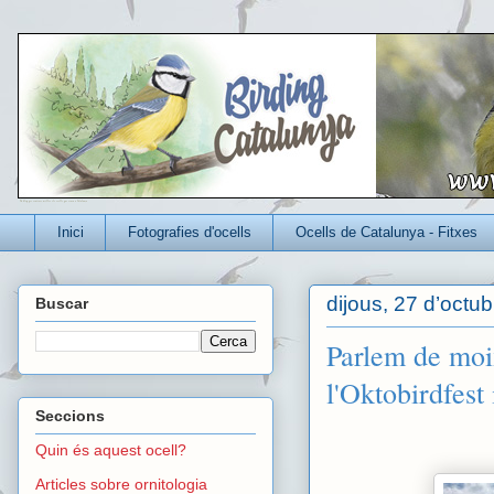
Un blog per conèixer millor els ocells que viuen a Catalunya
Inici
Fotografies d'ocells
Ocells de Catalunya - Fitxes
dijous, 27 d’octu
Buscar
Parlem de moix
l'Oktobirdfest 
Seccions
Quin és aquest ocell?
Articles sobre ornitologia