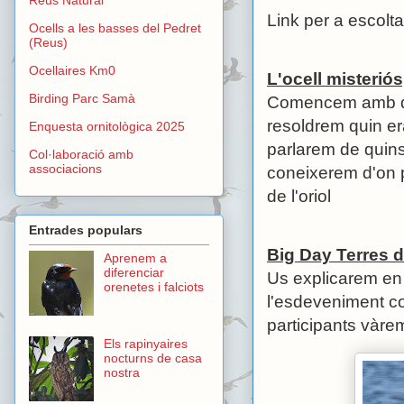
Link per a escolta
Ocells a les basses del Pedret
(Reus)
Ocellaires Km0
L'ocell misteriós
Birding Parc Samà
Comencem amb qua
resoldrem quin era
Enquesta ornitològica 2025
parlarem de quin
Col·laboració amb
associacions
coneixerem d'on p
de l'oriol
Entrades populars
Big Day Terres d
Aprenem a
diferenciar
Us explicarem en 
orenetes i falciots
l'esdeveniment coo
participants vàre
Els rapinyaires
nocturns de casa
nostra