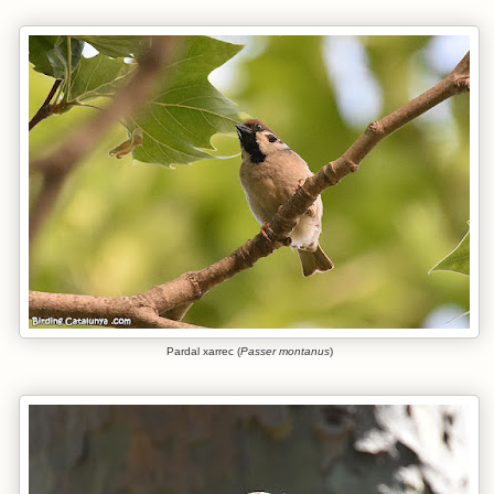
Pardal xarrec (
Passer montanus
)