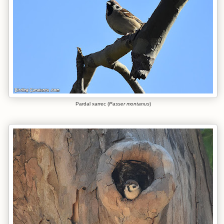
Pardal xarrec (
Passer montanus
)