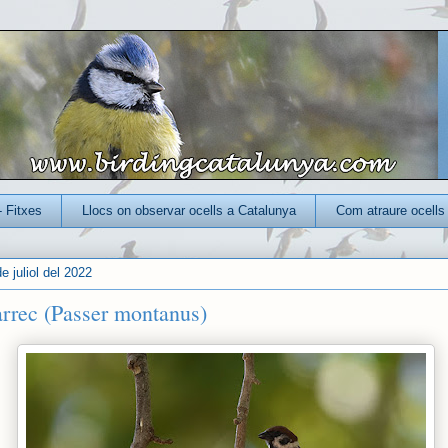
- Fitxes
Llocs on observar ocells a Catalunya
Com atraure ocells 
e juliol del 2022
arrec (Passer montanus)