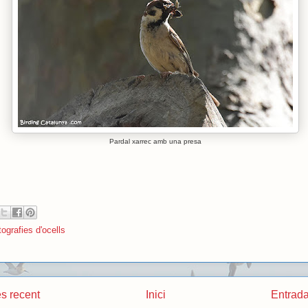
Pardal xarrec amb una presa
ografies d'ocells
s recent
Inici
Entrada