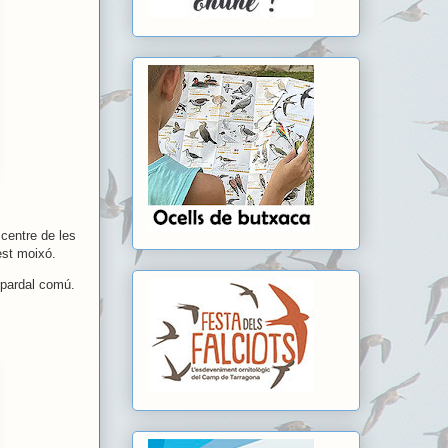
 centre de les
est moixó.
l pardal comú.