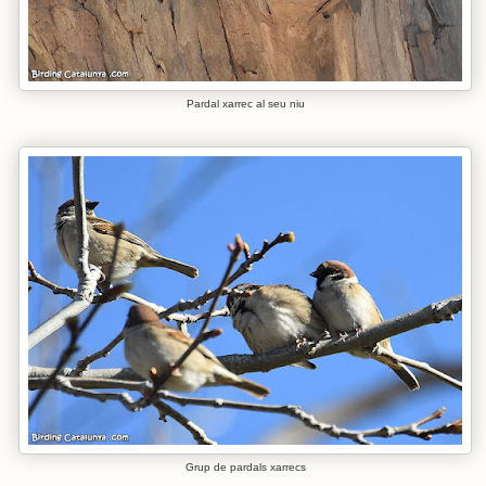
Pardal xarrec al seu niu
Grup de pardals xarrecs