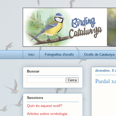
Un blog per conèixer millor els ocells que viuen a Catalunya
Inici
Fotografies d'ocells
Ocells de Catalunya 
divendres, 8 d
Buscar
Pardal x
Seccions
Quin és aquest ocell?
Articles sobre ornitologia