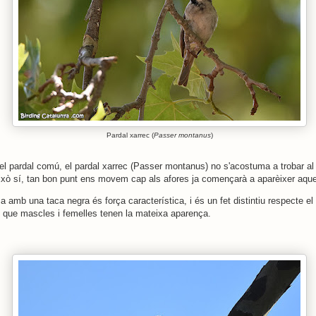
Pardal xarrec (
Passer montanus
)
del pardal comú, el pardal xarrec (Passer montanus) no s'acostuma a trobar al
ixò sí, tan bon punt ens movem cap als afores ja començarà a aparèixer aqu
a amb una taca negra és força característica, i és un fet distintiu respecte e
, que mascles i femelles tenen la mateixa aparença.