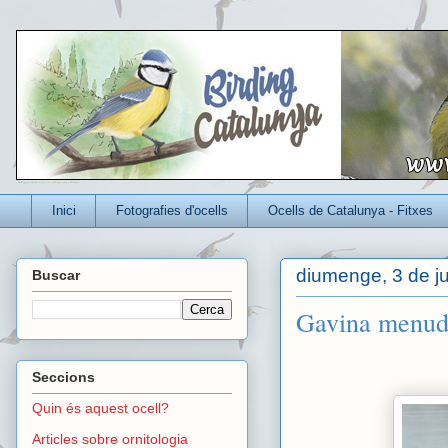
Un blog per conèixer millor els ocells que viuen a Catalunya
Inici
Fotografies d'ocells
Ocells de Catalunya - Fitxes
diumenge, 3 de ju
Buscar
Gavina menud
Seccions
Quin és aquest ocell?
Articles sobre ornitologia