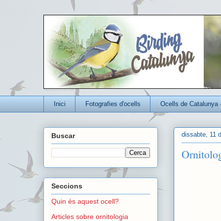
Un blog per conèixer millor els ocells que viuen a Catalunya
Inici
Fotografies d'ocells
Ocells de Catalunya 
dissabte, 11 
Buscar
Ornitolo
Seccions
Quin és aquest ocell?
Articles sobre ornitologia