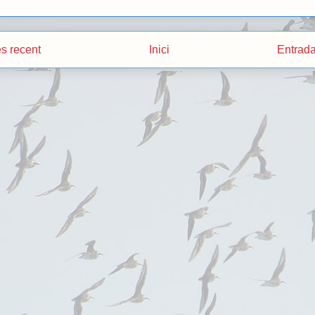
s recent
Inici
Entrada