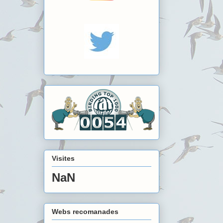
Visites
NaN
Webs recomanades