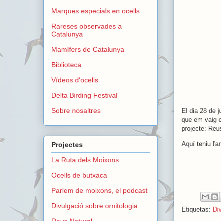
Marques especials en ocells
Rareses observades a
Catalunya
Mamífers de Catalunya
Biblioteca
Vídeos d'ocells
Delta Birding Festival
Sobre nosaltres
El dia 28 de j
que em vaig c
projecte: Reu
Aquí teniu l'a
Projectes
La Ruta dels Moixons
Ocells de butxaca
Parlem de moixons, el podcast
Divulgació sobre ornitologia
Etiquetas:
Di
Reus Natural