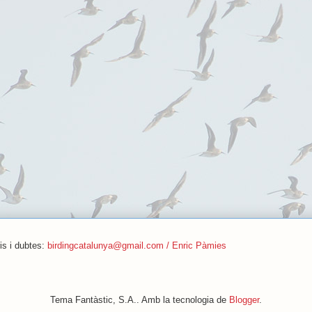
is i dubtes:
birdingcatalunya@gmail.com / Enric Pàmies
Tema Fantàstic, S.A.. Amb la tecnologia de
Blogger
.