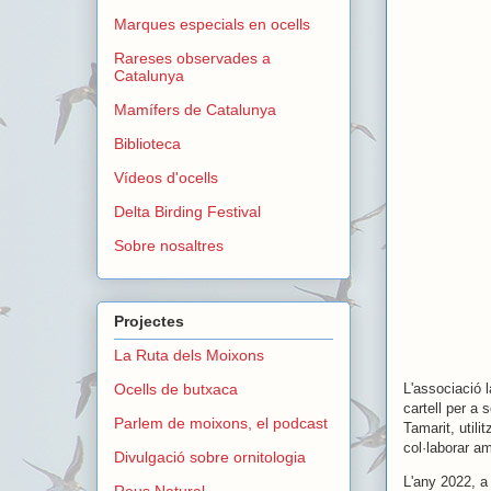
Marques especials en ocells
Rareses observades a
Catalunya
Mamífers de Catalunya
Biblioteca
Vídeos d'ocells
Delta Birding Festival
Sobre nosaltres
Projectes
La Ruta dels Moixons
L'associació 
Ocells de butxaca
cartell per a 
Parlem de moixons, el podcast
Tamarit, util
col·laborar a
Divulgació sobre ornitologia
L'any 2022, a
Reus Natural