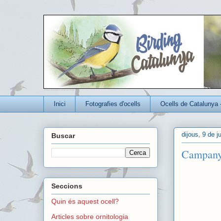
Un blog per conèixer millor els ocells que viuen a Catalunya
Inici
Fotografies d'ocells
Ocells de Catalunya 
dijous, 9 de j
Buscar
Campanya
Seccions
Quin és aquest ocell?
Articles sobre ornitologia