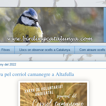
- Fitxes
Llocs on observar ocells a Catalunya
Com atraure ocells 
uny del 2022
 pel corriol camanegre a Altafulla