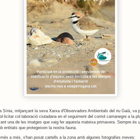
la Sínia, mitjançant la seva Xarxa d'Observadors Ambientals del riu Gaià, va 
sol·licitar col·laboració ciutadana en el seguiment del corriol camanegre a la pl
itzant una de les imatges que vaig fer aquesta mateixa primavera. Sempre és u
mb entitats que protegeixen la nostra fauna.
 més a més, s'han posat cartells a la zona amb algunes fotografies meves: