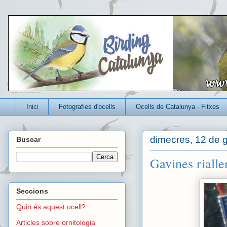
Un blog per conèixer millor els ocells que viuen a Catalunya
Inici
Fotografies d'ocells
Ocells de Catalunya - Fitxes
dimecres, 12 de 
Buscar
Gavines riall
Seccions
Quin és aquest ocell?
Articles sobre ornitologia