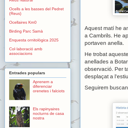
Ocells a les basses del Pedret
(Reus)
Ocellaires Km0
Aquest matí he an
Birding Parc Samà
a Cambrils. He apr
Enquesta ornitològica 2025
portaven anella.
Col·laboració amb
He trobat aqueste
associacions
anellades a Botare
observació. Per 
Entrades populars
desplaçat a l'estiu
Aprenem a
diferenciar
Seguirem buscan
orenetes i falciots
Els rapinyaires
nocturns de casa
nostra