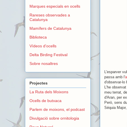
Marques especials en ocells
Rareses observades a
Catalunya
Mamífers de Catalunya
Biblioteca
Vídeos d'ocells
Delta Birding Festival
Sobre nosaltres
L'esparver vul
passa amb l'
a
d'observar-lo 
Projectes
L'he observat 
La Ruta dels Moixons
meu terrat, de
d'Aran, per ex
Ocells de butxaca
Però, sens du
Séquia Major,
Parlem de moixons, el podcast
Divulgació sobre ornitologia
Reus Natural