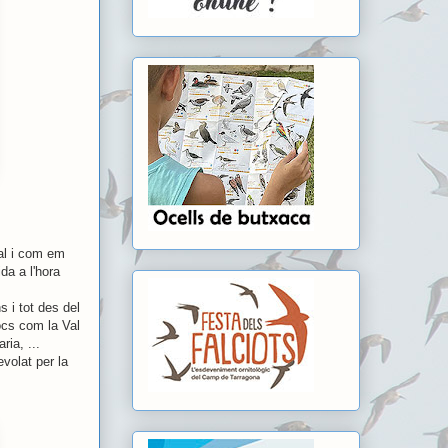
Tal i com em
da a l'hora
s i tot des del
locs com la Val
ria, ...
volat per la