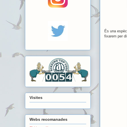
És una espèci
fixarem per di
Visites
Webs recomanades