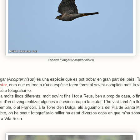
Esparver vulgar (
Accipiter nisus
)
gar (
Accipter nisus
) és una espècie que es pot trobar en gran part del país. 
stor
, com que es tracta d'una espècie força forestal sovint complica molt la vi
bé o fotografiar-lo.
a molts llocs diferents, molt sovint fins i tot a Reus, ben a prop de casa, o fin
s d'on el veig realitzar algunes incursions cap a la ciutat. L'he vist també a l
emple, o al Francolí, a la Torre d'en Dolça, als aiguamolls del Pla de Santa Ma
bte, on he pogut fotografiar-lo millor ha estat diversos cops en que m'ha sobre
 a Vila-Seca.