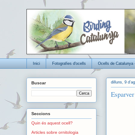
Un blog per conèixer millor els ocells que viuen a Catalunya
Inici
Fotografies d'ocells
Ocells de Catalunya 
dilluns, 9 d’a
Buscar
Esparver 
Seccions
Quin és aquest ocell?
Articles sobre ornitologia