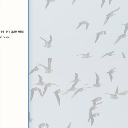
oses en què ens
el cap.