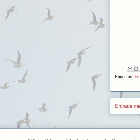
Etiquetas:
Fot
Entrada mé