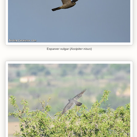
Esparver vulgar (
Accipiter nisus
)