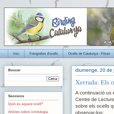
Un blog per conèixer millor els ocells que viuen a Catalunya
Inici
Fotografies d'ocells
Ocells de Catalunya - Fitxes
diumenge, 20 de 
Buscar
Xerrada: Els o
A continuació us 
Seccions
Centre de Lectura
Quin és aquest ocell?
sobre els ocells q
Articles sobre ornitologia
observar-los: