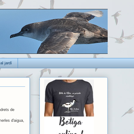
al jardí
ndrets de
erles d'aigua,