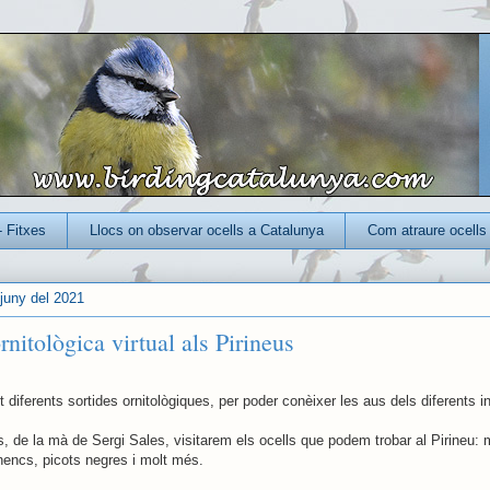
- Fitxes
Llocs on observar ocells a Catalunya
Com atraure ocells 
 juny del 2021
rnitològica virtual als Pirineus
 diferents sortides ornitològiques, per poder conèixer les aus dels diferents i
, de la mà de Sergi Sales, visitarem els ocells que podem trobar al Pirineu: m
inencs, picots negres i molt més.