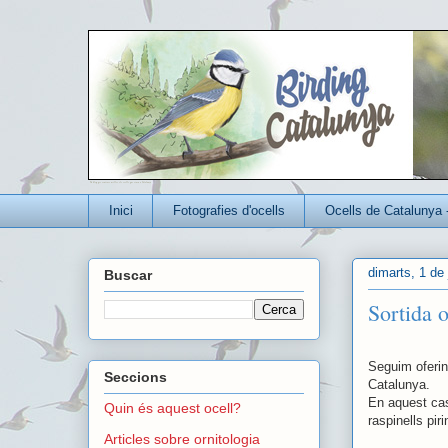
Un blog per conèixer millor els ocells que viuen a Catalunya
Inici
Fotografies d'ocells
Ocells de Catalunya 
dimarts, 1 de
Buscar
Sortida o
Seguim oferint
Seccions
Catalunya.
En aquest cas
Quin és aquest ocell?
raspinells pir
Articles sobre ornitologia