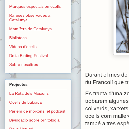
Marques especials en ocells
Rareses observades a
Catalunya
Mamífers de Catalunya
Biblioteca
Vídeos d'ocells
Delta Birding Festival
Sobre nosaltres
Durant el mes de g
riu Francolí que t
Projectes
Es tracta d'una z
La Ruta dels Moixons
trobarem algunes
Ocells de butxaca
collverds, xarxets,
Parlem de moixons, el podcast
ocells com mallere
Divulgació sobre ornitologia
també altres espè
Reus Natural