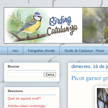
Un blog per conèixer millor els ocells que viuen a Catalunya
Inici
Fotografies d'ocells
Ocells de Catalunya - Fitxes
dimecres, 16 de j
Buscar
Picot garser g
Seccions
Quin és aquest ocell?
Articles sobre ornitologia