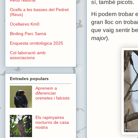
sí, també picots.
Ocells a les basses del Pedret
Hi podem trobar e
(Reus)
gran lloc on trobar
Ocellaires Km0
que vaig sentir be
Birding Parc Samà
major
).
Enquesta ornitològica 2025
Col·laboració amb
associacions
Entrades populars
Aprenem a
diferenciar
orenetes i falciots
Els rapinyaires
nocturns de casa
nostra