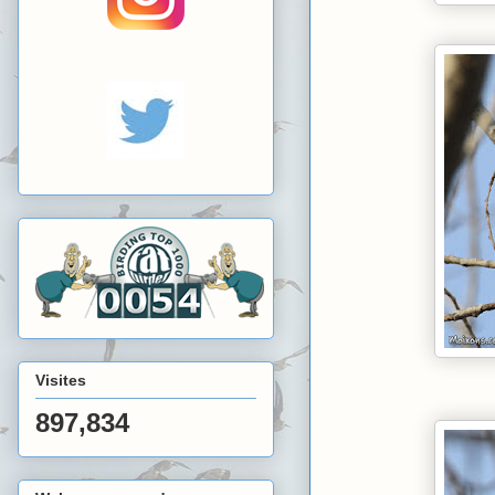
Visites
897,834