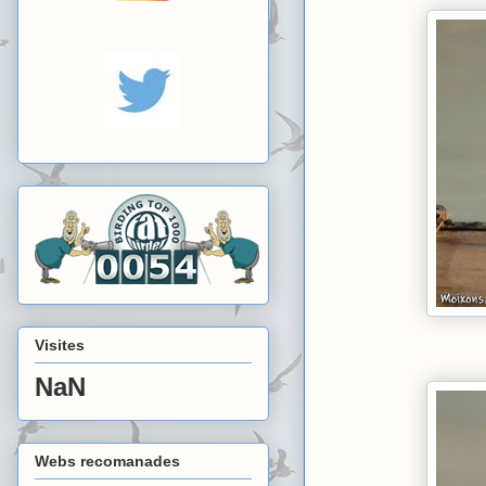
Visites
NaN
Webs recomanades