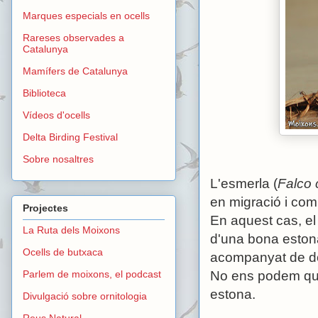
Marques especials en ocells
Rareses observades a
Catalunya
Mamífers de Catalunya
Biblioteca
Vídeos d'ocells
Delta Birding Festival
Sobre nosaltres
L'esmerla (
Falco 
en migració i com
Projectes
En aquest cas, e
La Ruta dels Moixons
d'una bona estona
Ocells de butxaca
acompanyat de do
Parlem de moixons, el podcast
No ens podem que
estona.
Divulgació sobre ornitologia
Reus Natural