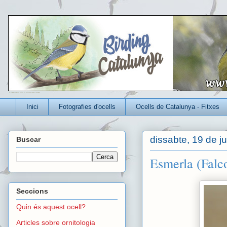
Un blog per conèixer millor els ocells que viuen a Catalunya
Inici
Fotografies d'ocells
Ocells de Catalunya - Fitxes
dissabte, 19 de j
Buscar
Esmerla (Falco
Seccions
Quin és aquest ocell?
Articles sobre ornitologia