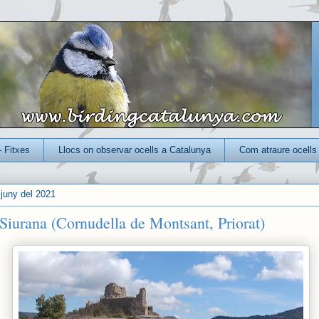
- Fitxes
Llocs on observar ocells a Catalunya
Com atraure ocells 
 juny del 2021
 Siurana (Cornudella de Montsant, Priorat)