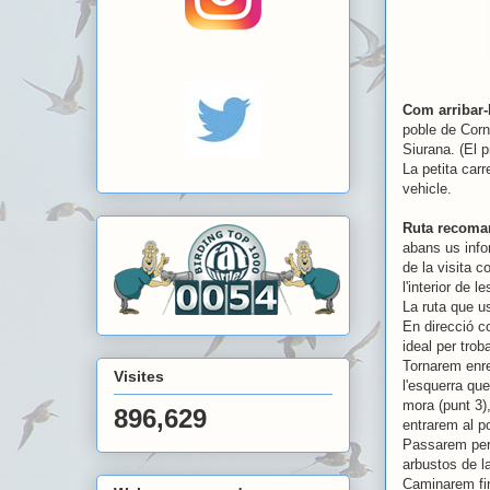
Com arribar-
poble de Corn
Siurana. (El 
La petita carr
vehicle.
Ruta recoma
abans us info
de la visita c
l'interior de 
La ruta que u
En direcció co
ideal per tro
Tornarem enre
Visites
l'esquerra qu
mora (punt 3),
896,629
entrarem al po
Passarem per 
arbustos de la
Caminarem fin