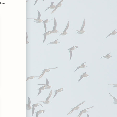
dríem