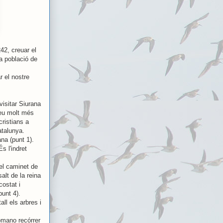
42, creuar el
a població de
r el nostre
isitar Siurana
reu molt més
cristians a
atalunya.
na (punt 1).
s l'indret
el caminet de
alt de la reina
costat i
punt 4).
l els arbres i
omano recórrer