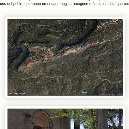
erons del poble, que tenen un encant màgic i amaguen més ocells dels que po