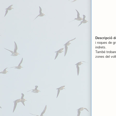
Descripció de
i roques de g
indrets.
També trobare
zones del vol