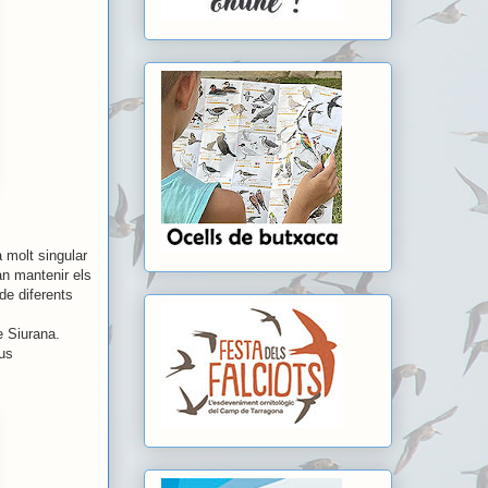
 molt singular
an mantenir els
de diferents
e Siurana.
aus