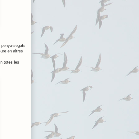
 penya-segats
ure en altres
n totes les