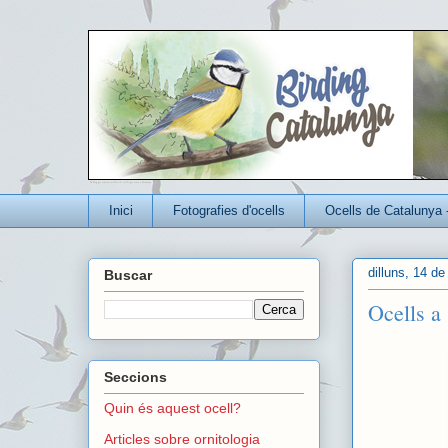
Un blog per conèixer millor els ocells que viuen a Catalunya
Inici
Fotografies d'ocells
Ocells de Catalunya 
dilluns, 14 de
Buscar
Ocells a
Seccions
Quin és aquest ocell?
Articles sobre ornitologia