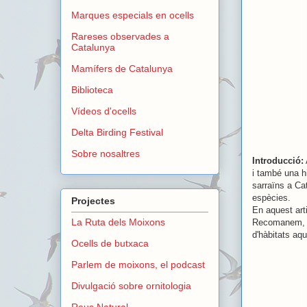
Marques especials en ocells
Rareses observades a
Catalunya
Mamífers de Catalunya
Biblioteca
Vídeos d'ocells
Delta Birding Festival
Sobre nosaltres
Introducció:
i també una h
sarraïns a Cat
espècies.
Projectes
En aquest art
La Ruta dels Moixons
Recomanem, pe
d'hàbitats aq
Ocells de butxaca
Parlem de moixons, el podcast
Divulgació sobre ornitologia
Reus Natural