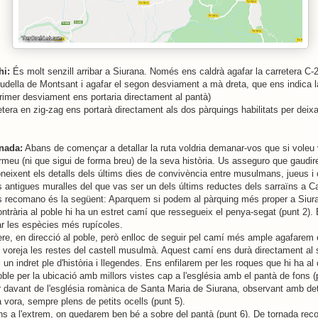
hi:
És molt senzill arribar a Siurana. Només ens caldrà agafar la carretera C-2
udella de Montsant i agafar el segon desviament a mà dreta, que ens indica l
primer desviament ens portaria directament al pantà)
etera en zig-zag ens portarà directament als dos pàrquings habilitats per deixa
nada:
Abans de començar a detallar la ruta voldria demanar-vos que si voleu v
rmeu (ni que sigui de forma breu) de la seva història. Us asseguro que gaudi
oneixent els detalls dels últims dies de convivència entre musulmans, jueus i 
les antigues muralles del que vas ser un dels últims reductes dels sarraïns a C
s recomano és la següent: Aparquem si podem al pàrquing més proper a Siura
ntrària al poble hi ha un estret camí que ressegueix el penya-segat (punt 2). É
bar les espècies més rupícoles.
re, en direcció al poble, però enlloc de seguir pel camí més ample agafarem 
e voreja les restes del castell musulmà. Aquest camí ens durà directament al s
 un indret ple d'història i llegendes. Ens enfilarem per les roques que hi ha al 
ble per la ubicació amb millors vistes cap a l'església amb el pantà de fons (
davant de l'església romànica de Santa Maria de Siurana, observant amb detal
 vora, sempre plens de petits ocells (punt 5).
s a l'extrem, on quedarem ben bé a sobre del pantà (punt 6). De tornada rec