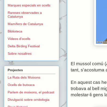
Marques especials en ocells
Rareses observades a
Catalunya
Mamífers de Catalunya
Biblioteca
Vídeos d'ocells
Delta Birding Festival
Sobre nosaltres
El mussol comú (
tant, s'acostuma
Projectes
La Ruta dels Moixons
En aquest cas he 
Ocells de butxaca
trobava al bell m
Parlem de moixons, el podcast
molestar-li gens l
Divulgació sobre ornitologia
Reus Natural