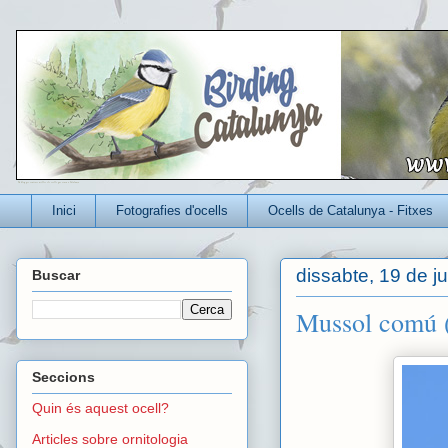
Un blog per conèixer millor els ocells que viuen a Catalunya
Inici
Fotografies d'ocells
Ocells de Catalunya - Fitxes
dissabte, 19 de j
Buscar
Mussol comú 
Seccions
Quin és aquest ocell?
Articles sobre ornitologia