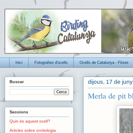
Un blog per conèixer millor els ocells que viuen a Catalunya
Inici
Fotografies d'ocells
Ocells de Catalunya - Fitxes
dijous, 17 de jun
Buscar
Merla de pit b
Seccions
Quin és aquest ocell?
Articles sobre ornitologia