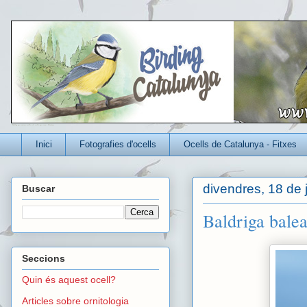
Un blog per conèixer millor els ocells que viuen a Catalunya
Inici
Fotografies d'ocells
Ocells de Catalunya - Fitxes
divendres, 18 de 
Buscar
Baldriga balea
Seccions
Quin és aquest ocell?
Articles sobre ornitologia