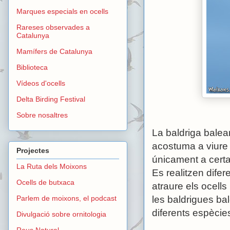
Marques especials en ocells
Rareses observades a
Catalunya
Mamífers de Catalunya
Biblioteca
Vídeos d'ocells
Delta Birding Festival
Sobre nosaltres
La baldriga balear
acostuma a viure 
Projectes
únicament a certa
La Ruta dels Moixons
Es realitzen difer
Ocells de butxaca
atraure els ocells
Parlem de moixons, el podcast
les baldrigues bal
diferents espècie
Divulgació sobre ornitologia
Reus Natural