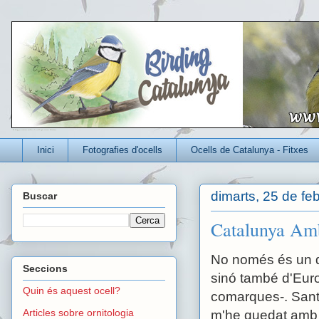
Un blog per conèixer millor els ocells que viuen a Catalunya
Inici
Fotografies d'ocells
Ocells de Catalunya - Fitxes
dimarts, 25 de fe
Buscar
Catalunya Amb
No només és un d
Seccions
sinó també d'Europ
Quin és aquest ocell?
comarques-. Sant 
Articles sobre ornitologia
m'he quedat amb l