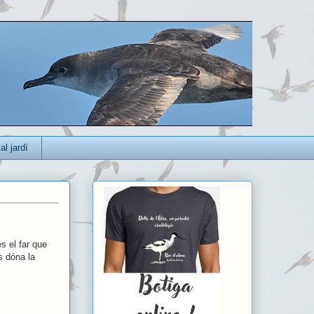
al jardí
s el far que
s dóna la