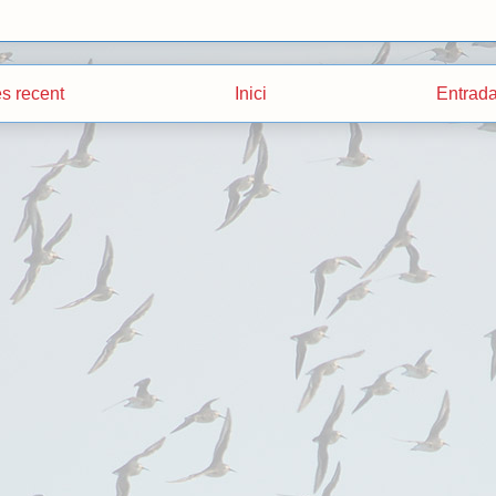
s recent
Inici
Entrada