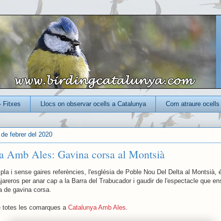
- Fitxes
Llocs on observar ocells a Catalunya
Com atraure ocells 
 de febrer del 2020
a Amb Ales: Gavina corsa al Montsià
pla i sense gaires referències, l'església de Poble Nou Del Delta al Montsià, é
jareros per anar cap a la Barra del Trabucador i gaudir de l'espectacle que en
ia de gavina corsa.
e totes les comarques a
Catalunya Amb Ales
.