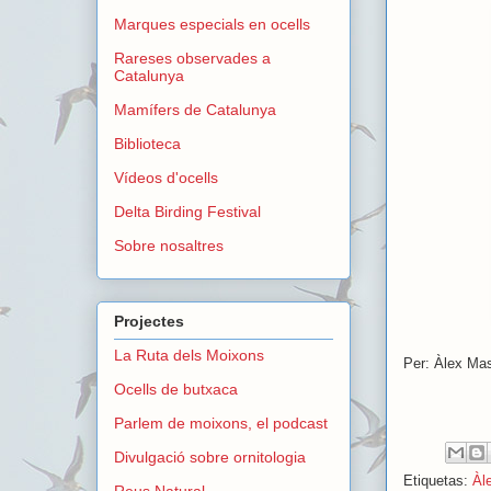
Marques especials en ocells
Rareses observades a
Catalunya
Mamífers de Catalunya
Biblioteca
Vídeos d'ocells
Delta Birding Festival
Sobre nosaltres
Projectes
La Ruta dels Moixons
Per: Àlex Mas
Ocells de butxaca
Parlem de moixons, el podcast
Divulgació sobre ornitologia
Etiquetas:
Àl
Reus Natural