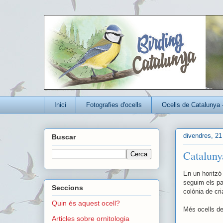
Un blog per conèixer millor els ocells que viuen a Catalunya
Inici
Fotografies d'ocells
Ocells de Catalunya 
divendres, 21
Buscar
Cataluny
En un horitzó 
seguim els pa
Seccions
colònia de cr
Quin és aquest ocell?
Més ocells d
Articles sobre ornitologia