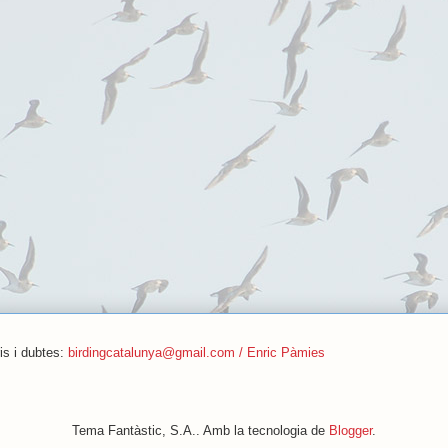
is i dubtes:
birdingcatalunya@gmail.com / Enric Pàmies
Tema Fantàstic, S.A.. Amb la tecnologia de
Blogger
.