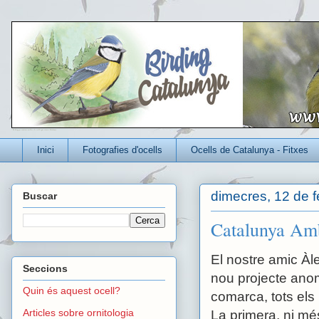
Un blog per conèixer millor els ocells que viuen a Catalunya
Inici
Fotografies d'ocells
Ocells de Catalunya - Fitxes
dimecres, 12 de f
Buscar
Catalunya Amb
El nostre amic Àle
Seccions
nou projecte an
Quin és aquest ocell?
comarca, tots els i
Articles sobre ornitologia
La primera, ni mé