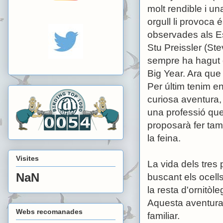
molt rendible i u
orgull li provoca 
observades als Es
Stu Preissler (St
sempre ha hagut d
Big Year. Ara que 
Per últim tenim e
curiosa aventura, 
una professió que
proposarà fer tam
la feina.
Visites
La vida dels tres
NaN
buscant els ocel
la resta d'ornitòle
Aquesta aventura 
Webs recomanades
familiar.