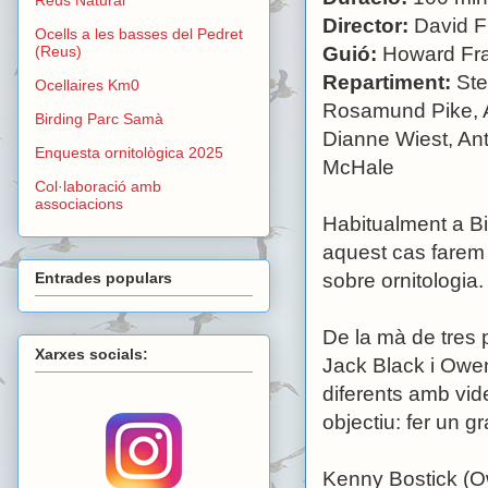
Director:
David F
Ocells a les basses del Pedret
(Reus)
Guió:
Howard Fra
Repartiment:
Ste
Ocellaires Km0
Rosamund Pike, A
Birding Parc Samà
Dianne Wiest, Ant
Enquesta ornitològica 2025
McHale
Col·laboració amb
associacions
Habitualment a Bi
aquest cas farem 
sobre ornitologia.
Entrades populars
De la mà de tres 
Xarxes socials:
Jack Black i Owen
diferents amb vi
objectiu: fer un g
Kenny Bostick (O