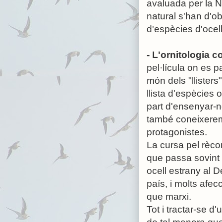
avaluada per la N
natural s'han d'o
d'espècies d'ocel
-
L'ornitologia c
pel·lícula on es p
món dels "llisters
llista d'espècies
part d'ensenyar-n
també coneixerem 
protagonistes.
La cursa pel rècor
que passa sovint 
ocell estrany al D
país, i molts afec
que marxi.
Tot i tractar-se d'u