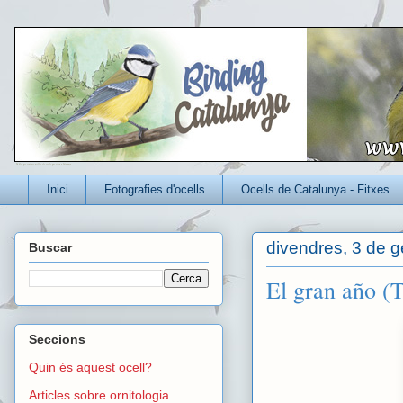
Un blog per conèixer millor els ocells que viuen a Catalunya
Inici
Fotografies d'ocells
Ocells de Catalunya - Fitxes
divendres, 3 de g
Buscar
El gran año (T
Seccions
Quin és aquest ocell?
Articles sobre ornitologia