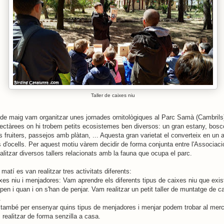
Taller de caixes niu
5 de maig vam organitzar unes jornades ornitològiques al Parc Samà (Cambrils)
ctàrees on hi trobem petits ecosistemes ben diversos: un gran estany, bosc
s fruiters, passejos amb plàtan, ... Aquesta gran varietat el converteix en un a
us d'ocells. Per aquest motiu vàrem decidir de forma conjunta entre l'Associaci
litzar diversos tallers relacionats amb la fauna que ocupa el parc.
 matí es van realitzar tres activitats diferents:
aixes niu i menjadores: Vam aprendre els diferents tipus de caixes niu que exis
pen i quan i on s'han de penjar. Vam realitzar un petit taller de muntatge de c
.
 també per ensenyar quins tipus de menjadores i menjar podem trobar al merc
realitzar de forma senzilla a casa.