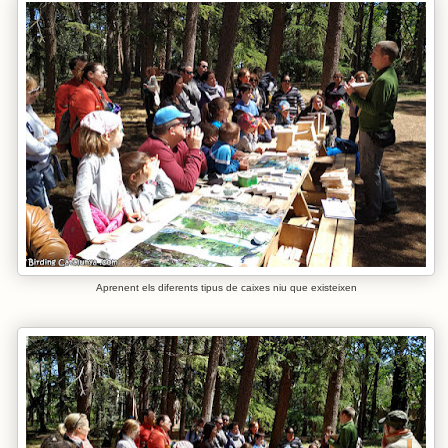
Aprenent els diferents tipus de caixes niu que existeixen