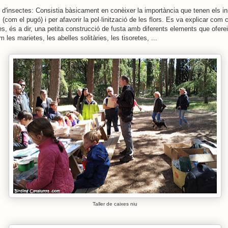
el d'insectes: Consistia bàsicament en conèixer la importància que tenen els i
 (com el pugó) i per afavorir la pol·linització de les flors. Es va explicar com 
tes, és a dir, una petita construcció de fusta amb diferents elements que ofere
 les marietes, les abelles solitàries, les tisoretes, ...
Taller de caixes niu