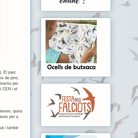
. El parc
os de pins,
tractiu per
ó CEN i el
teixen, quins
aixes per a
at i també