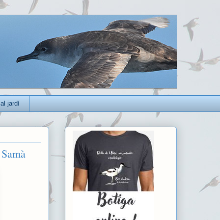
al jardí
c Samà