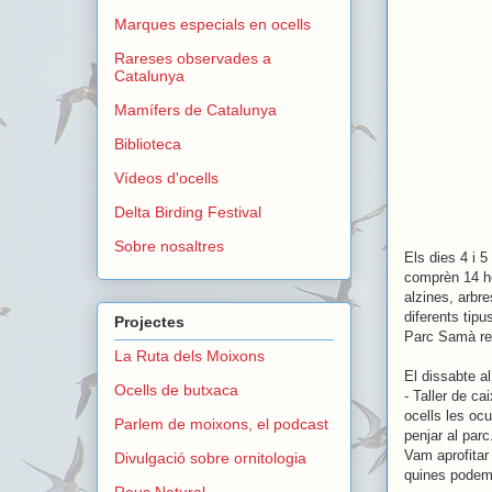
Marques especials en ocells
Rareses observades a
Catalunya
Mamífers de Catalunya
Biblioteca
Vídeos d'ocells
Delta Birding Festival
Sobre nosaltres
Els dies 4 i 
comprèn 14 he
alzines, arbre
diferents tip
Projectes
Parc Samà rea
La Ruta dels Moixons
El dissabte al
Ocells de butxaca
- Taller de c
ocells les ocu
Parlem de moixons, el podcast
penjar al parc
Vam aprofitar
Divulgació sobre ornitologia
quines podem 
Reus Natural