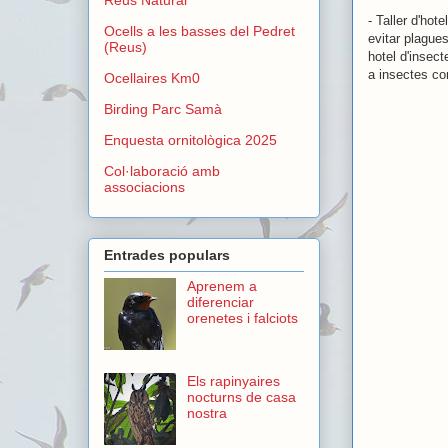
- Taller d'hot
Ocells a les basses del Pedret
evitar plagues
(Reus)
hotel d'insec
a insectes com
Ocellaires Km0
Birding Parc Samà
Enquesta ornitològica 2025
Col·laboració amb
associacions
Entrades populars
Aprenem a
diferenciar
orenetes i falciots
Els rapinyaires
nocturns de casa
nostra