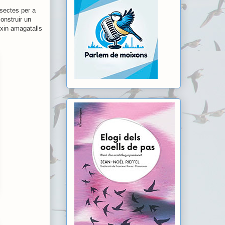
nsectes per a
construir un
ixin amagatalls