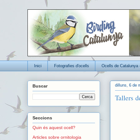
Un blog per conèixer millor els ocells que viuen a Catalunya
Inici
Fotografies d'ocells
Ocells de Catalunya 
dilluns, 6 de
Buscar
Tallers d
Seccions
Quin és aquest ocell?
Articles sobre ornitologia