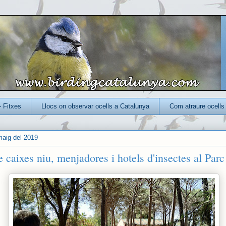
- Fitxes
Llocs on observar ocells a Catalunya
Com atraure ocells 
 maig del 2019
e caixes niu, menjadores i hotels d'insectes al Par