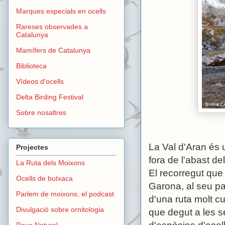
Marques especials en ocells
Rareses observades a
Catalunya
Mamífers de Catalunya
Biblioteca
Vídeos d'ocells
Delta Birding Festival
Sobre nosaltres
La Val d'Aran és 
Projectes
fora de l'abast d
La Ruta dels Moixons
El recorregut que
Ocells de butxaca
Garona, al seu pa
Parlem de moixons, el podcast
d'una ruta molt c
Divulgació sobre ornitologia
que degut a les s
Reus Natural