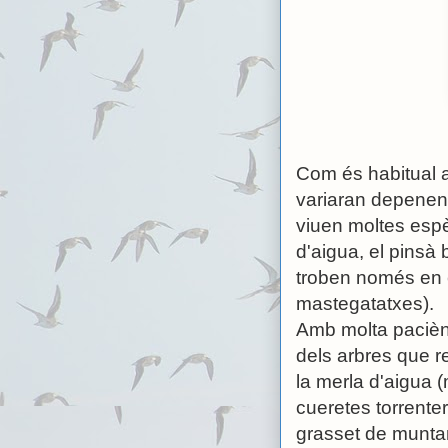
Com és habitual a
variaran depenent
viuen moltes espè
d'aigua, el pinsà b
troben només en 
mastegatatxes).
Amb molta paciènc
dels arbres que r
la merla d'aigua (
cueretes torrente
grasset de muntan