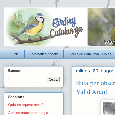
Un blog per conèixer millor els ocells que viuen a Catalunya
Inici
Fotografies d'ocells
Ocells de Catalunya - Fitxes
dilluns, 20 d’agos
Buscar
Ruta per obser
Val d'Aran)
Seccions
Quin és aquest ocell?
Articles sobre ornitologia