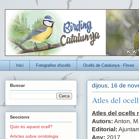
Un blog per conèixer millor els ocells que viuen a Catalunya
Inici
Fotografies d'ocells
Ocells de Catalunya - Fitxes
dijous, 16 de no
Buscar
Atles del ocel
Atles del ocells
Seccions
Autors:
Anton, M. 
Quin és aquest ocell?
Editorial:
Ajuntam
Articles sobre ornitologia
Any:
2017