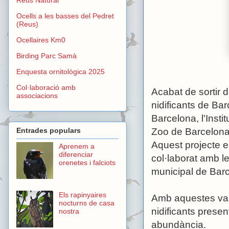
Ocells a les basses del Pedret
(Reus)
Ocellaires Km0
Birding Parc Samà
Enquesta ornitològica 2025
Col·laboració amb
Acabat de sortir d
associacions
nidificants de Ba
Barcelona, l'Instit
Zoo de Barcelona
Entrades populars
Aquest projecte e
Aprenem a
diferenciar
col·laborat amb l
orenetes i falciots
municipal de Bar
Els rapinyaires
Amb aquestes val
nocturns de casa
nidificants prese
nostra
abundància.