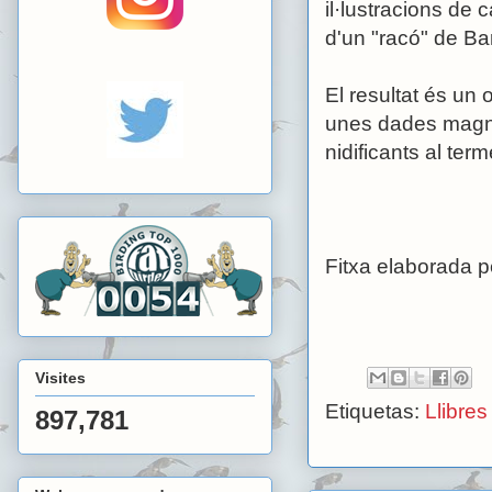
il·lustracions de
d'un "racó" de Ba
El resultat és un
unes dades magníf
nidificants al ter
Fitxa elaborada p
Visites
Etiquetas:
Llibres
897,781