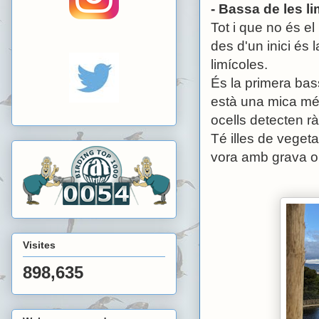
- Bassa de les l
Tot i que no és el
des d'un inici és
limícoles.
És la primera bass
està una mica més
ocells detecten r
Té illes de veget
vora amb grava on
Visites
898,635