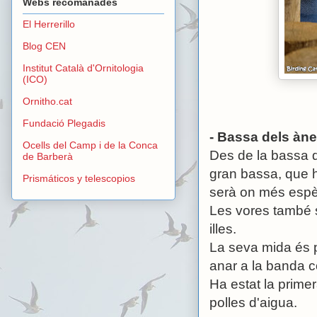
Webs recomanades
El Herrerillo
Blog CEN
Institut Català d'Ornitologia
(ICO)
Ornitho.cat
Fundació Plegadis
- Bassa dels àn
Ocells del Camp i de la Conca
Des de la bassa d
de Barberà
gran bassa, que 
Prismáticos y telescopios
serà on més espè
Les vores també s
illes.
La seva mida és p
anar a la banda c
Ha estat la prime
polles d'aigua.