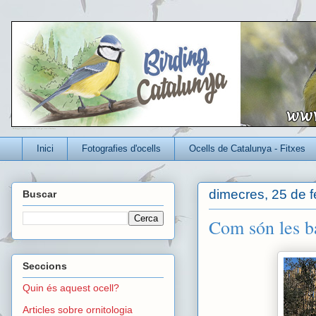
Un blog per conèixer millor els ocells que viuen a Catalunya
Inici
Fotografies d'ocells
Ocells de Catalunya - Fitxes
dimecres, 25 de f
Buscar
Com són les b
Seccions
Quin és aquest ocell?
Articles sobre ornitologia