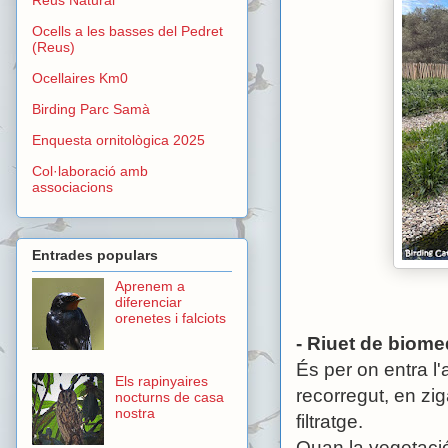
Ocells a les basses del Pedret
(Reus)
Ocellaires Km0
Birding Parc Samà
Enquesta ornitològica 2025
Col·laboració amb
associacions
Entrades populars
Aprenem a
diferenciar
orenetes i falciots
- Riuet de biome
És per on entra l
Els rapinyaires
recorregut, en zig
nocturns de casa
nostra
filtratge.
Quan la vegetació 