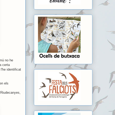
comú no he
a certa
'he identificat
en els
, Riudecanyes,