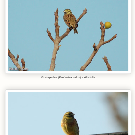
Gratapalles (
Emberiza cirlus
) a Altafulla