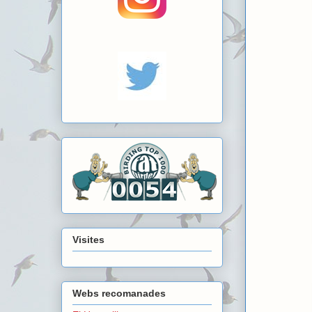
Visites
Webs recomanades