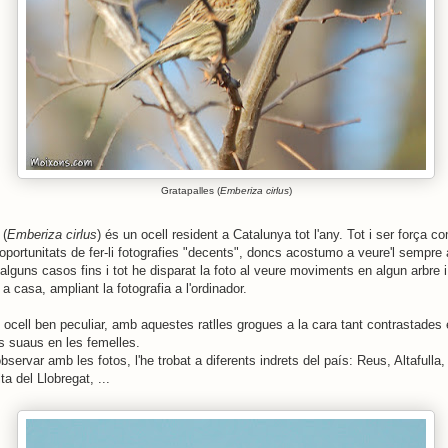
Gratapalles (
Emberiza cirlus
)
 (
Emberiza cirlus
) és un ocell resident a Catalunya tot l'any. Tot i ser força 
oportunitats de fer-li fotografies "decents", doncs acostumo a veure'l sempre 
alguns casos fins i tot he disparat la foto al veure moviments en algun arbre i l
a casa, ampliant la fotografia a l'ordinador.
n ocell ben peculiar, amb aquestes ratlles grogues a la cara tant contrastades 
 suaus en les femelles.
servar amb les fotos, l'he trobat a diferents indrets del país: Reus, Altafulla
a del Llobregat, ...