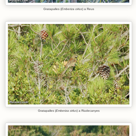
Gratapalles (
Emberiza cirlus
) a Reus
Gratapalles (
Emberiza cirlus
) a Riudecanyes