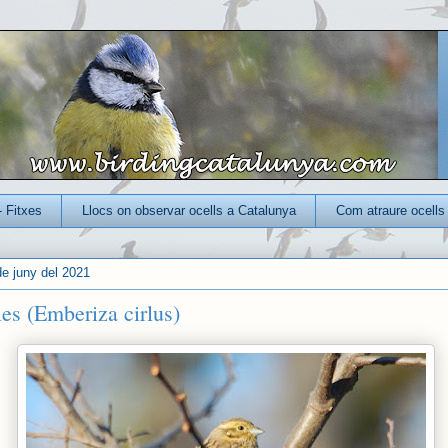
- Fitxes
Llocs on observar ocells a Catalunya
Com atraure ocells 
de juny del 2021
les (Emberiza cirlus)