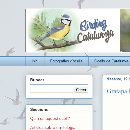
Un blog per conèixer millor els ocells que viuen a Catalunya
Inici
Fotografies d'ocells
Ocells de Catalunya 
dissabte, 19 
Buscar
Gratapal
Seccions
Quin és aquest ocell?
Articles sobre ornitologia