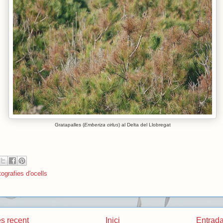
Gratapalles (
Emberiza cirlus
) al Delta del Llobregat
ografies d'ocells
s recent
Inici
Entrada