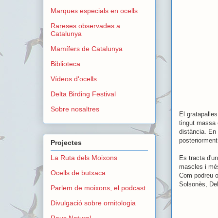
Marques especials en ocells
Rareses observades a
Catalunya
Mamífers de Catalunya
Biblioteca
Vídeos d'ocells
Delta Birding Festival
Sobre nosaltres
El gratapalles
tingut massa 
distància. En 
posteriorment 
Projectes
La Ruta dels Moixons
Es tracta d'u
mascles i més
Ocells de butxaca
Com podreu ob
Solsonès, Delt
Parlem de moixons, el podcast
Divulgació sobre ornitologia
Reus Natural